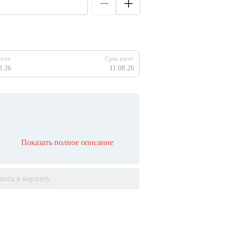
згот.
Срок изгот.
8.26
11.08.26
Показать полное описание
вить в корзину