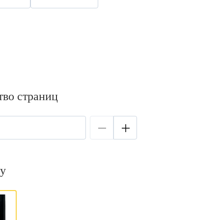
тво страниц
у