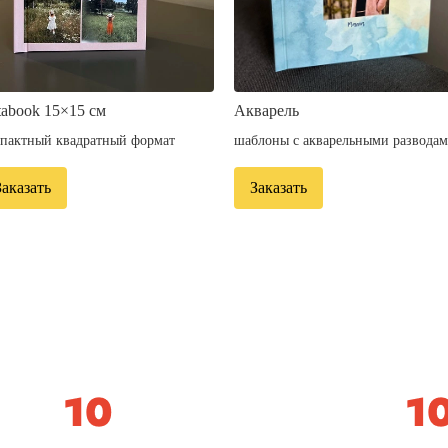
tabook 15×15 см
Акварель
пактный квадратный формат
шаблоны с акварельными развода
Заказать
Заказать