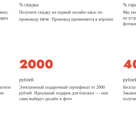
% скидка
% гар
ажно,
Получите скидку на первый онлайн-заказ по
Мы уве
дарка
new
не уст
промокоду
. Промокод применяется в корзине
фотокн
рублей
рубле
хотите
Электронный подарочный сертификат от 2000
Беспла
им
рублей. Идеальный подарок для близких — они
Закажи
сами выберут дизайн и фото
получи