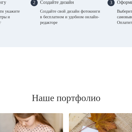
игу
Создайте дизайн
Оформи
2
3
сти укажите
Создайте свой дизайн фотокниги
Выберит
тры и
в бесплатном и удобном онлайн-
самовыв
г
редакторе
Оплатит
Наше портфолио