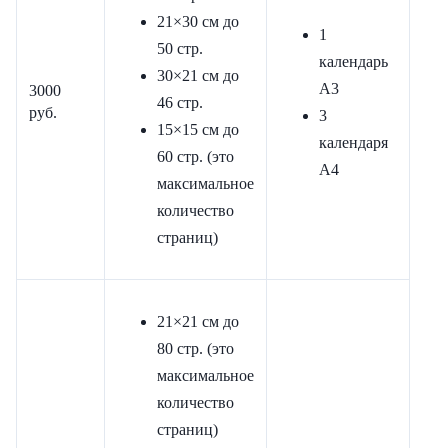
21×30 см до
1
50 стр.
календарь
30×21 см до
А3
3000
46 стр.
руб.
3
15×15 см до
календаря
60 стр. (это
А4
максимальное
количество
страниц)
21×21 см до
80 стр. (это
максимальное
количество
страниц)