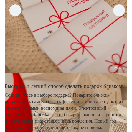
Быстрый и легкий способ сделать подарок близкому
Сомневаетесь в выборе подарка? Подарите близким
возможность самим создать фотокнигу или календарь с их
самыми теплыми воспоминаниями. Электронный
сертификат Fotobooka — это беспроигрышный вариант для
любого праздника: свадьба, день рождения, Новый год,
выписка из роддома или просто так, без повода.