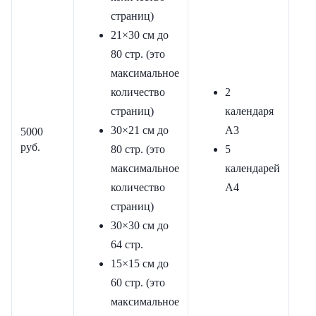
страниц)
21×30 см до
80 стр. (это
максимальное
количество
2
страниц)
календаря
30×21 см до
А3
5000
руб.
80 стр. (это
5
максимальное
календарей
количество
А4
страниц)
30×30 см до
64 стр.
15×15 см до
60 стр. (это
максимальное