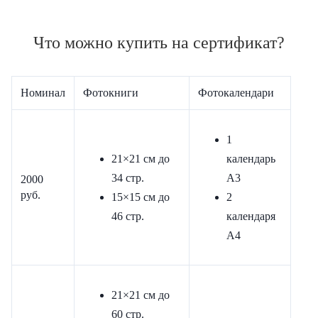
Что можно купить на сертификат?
Номинал
Фотокниги
Фотокалендари
1
21×21 см до
календарь
34 стр.
А3
2000
руб.
15×15 см до
2
46 стр.
календаря
А4
21×21 см до
60 стр.