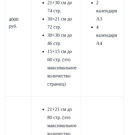
21×30 см до
2
74 стр.
календаря
30×21 см до
А3
4000
руб.
72 стр.
4
30×30 см до
календаря
46 стр.
А4
15×15 см до
60 стр. (это
максимальное
количество
страниц)
21×21 см до
80 стр. (это
максимальное
количество