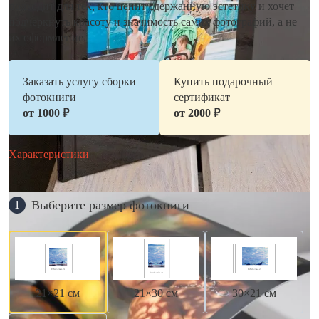
подходит для тех, кто ценит сдержанную эстетику и хочет
подчеркнуть красоту и значимость самих фотографий, а не
их оформление.
Заказать услугу сборки
Купить подарочный
фотокниги
сертификат
от 1000 ₽
от 2000 ₽
Характеристики
Выберите размер фотокниги
1
21×21 см
21×30 см
30×21 см