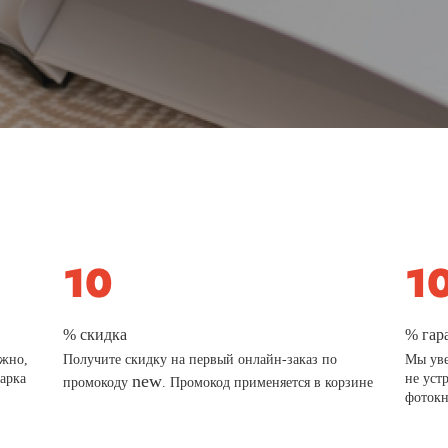
% скидка
% гар
ажно,
Получите скидку на первый онлайн-заказ по
Мы уве
дарка
new
не уст
промокоду
. Промокод применяется в корзине
фотокн