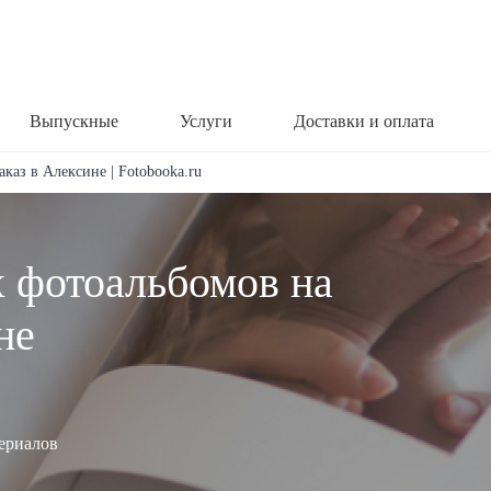
Выпускные
Услуги
Доставки и оплата
каз в Алексине | Fotobooka.ru
х фотоальбомов на
не
териалов