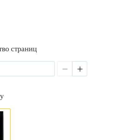
тво страниц
у