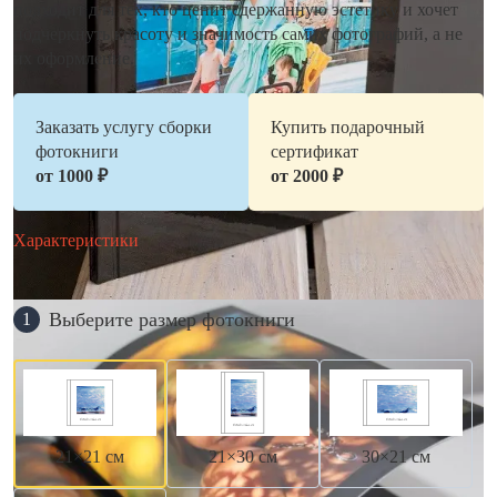
подходит для тех, кто ценит сдержанную эстетику и хочет
подчеркнуть красоту и значимость самих фотографий, а не
их оформление.
Заказать услугу сборки
Купить подарочный
фотокниги
сертификат
от 1000 ₽
от 2000 ₽
Характеристики
Выберите размер фотокниги
1
21×21 см
21×30 см
30×21 см