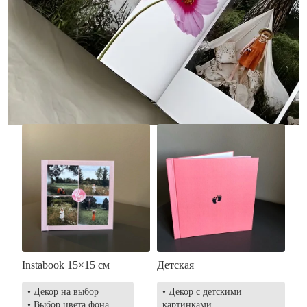
• Без декора
• Декор в стиле
• Выбор цвета фона
акварельных красок
• Загрузка фото и текста
• Выбор цвета фона
• Загрузка фото и текста
Заказать
Заказать
Instabook 15×15 см
Детская
• Декор на выбор
• Декор с детскими
• Выбор цвета фона
картинками