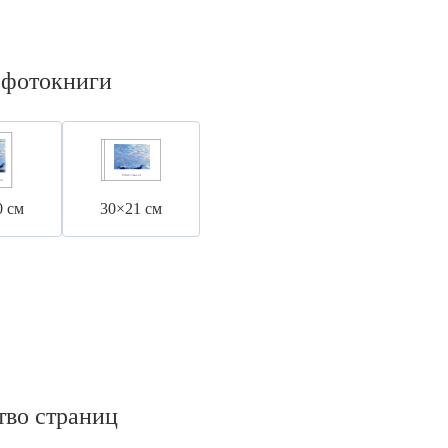
 фотокниги
0 см
30×21 см
тво страниц