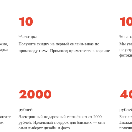
% скидка
% гар
ажно,
Получите скидку на первый онлайн-заказ по
Мы уве
дарка
new
не уст
промокоду
. Промокод применяется в корзине
фотокн
рублей
рубле
хотите
Электронный подарочный сертификат от 2000
Беспла
им
рублей. Идеальный подарок для близких — они
Закажи
сами выберут дизайн и фото
получи