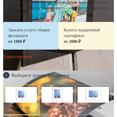
подходит для тех, кто ценит сдержанную эстетику и хочет
подчеркнуть красоту и значимость самих фотографий, а не
их оформление.
Заказать услугу сборки
Купить подарочный
фотокниги
сертификат
от 1000 ₽
от 2000 ₽
Характеристики
Выберите размер фотокниги
1
21×21 см
21×30 см
30×21 см