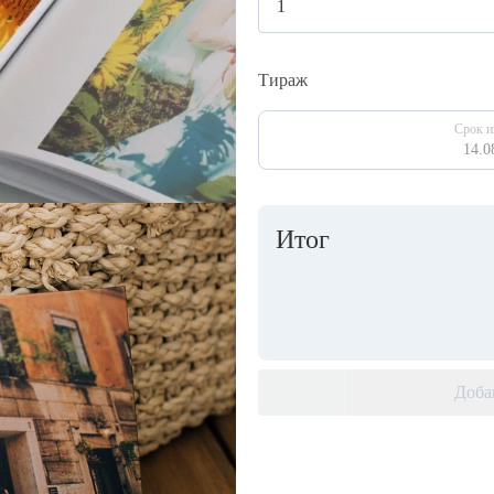
Тираж
Срок и
14.0
Итог
Доба