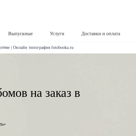
Выпускные
Услуги
Доставки и оплата
ртёме | Онлайн типография fotobooka.ru
омов на заказ в
ть»