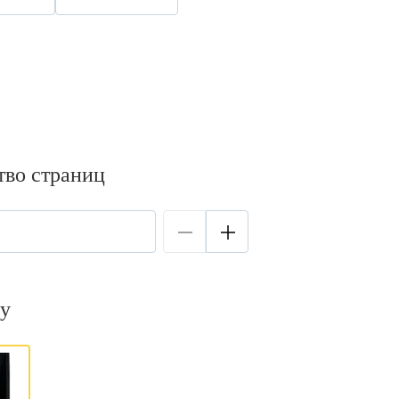
тво страниц
у