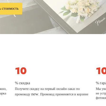
ь стоимость
% скидка
% гар
ажно,
Получите скидку на первый онлайн-заказ по
Мы уве
дарка
new
не уст
промокоду
. Промокод применяется в корзине
фотокн