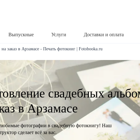
Выпускные
Услуги
Доставки и оплата
на заказ в Арзамасе - Печать фотокниг | Fotobooka.ru
товление свадебных альбо
аказ в Арзамасе
любимые фотографии в свадебную фотокнигу! Наш
руктор сделает всё за вас.