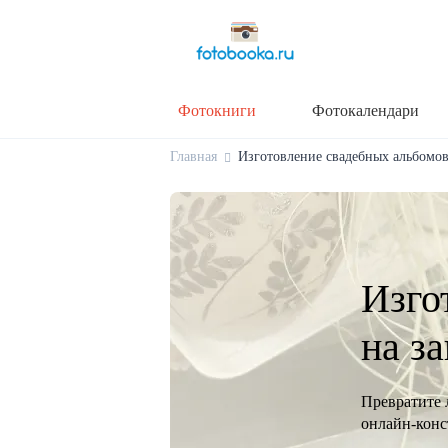
Фотокниги
Фотокалендари
Главная
Изготовление свадебных альбомов 
Изго
на з
Превратите 
онлайн-конст