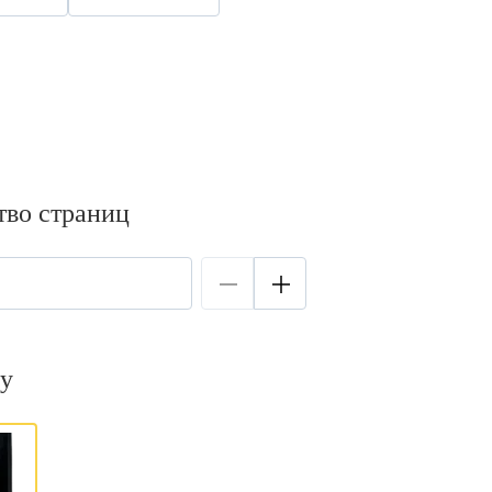
тво страниц
у