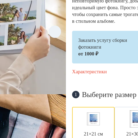
неповторимую фотокнигу, доб
идеальный цвет фона. Просто 
чтобы сохранить самые трогат
в стильном альбоме.
Заказать услугу сборки
фотокниги
от 1000 ₽
Характеристики
Выберите размер
1
21×21 см
21×3