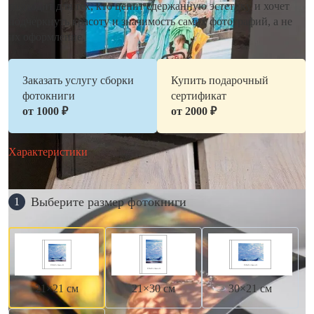
подходит для тех, кто ценит сдержанную эстетику и хочет
подчеркнуть красоту и значимость самих фотографий, а не
их оформление.
Заказать услугу сборки
Купить подарочный
фотокниги
сертификат
от 1000 ₽
от 2000 ₽
Характеристики
Выберите размер фотокниги
1
21×21 см
21×30 см
30×21 см