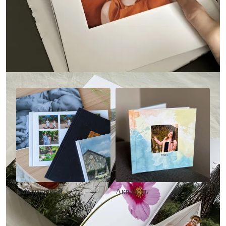
Другие стили фотокниг
Минимализм
Акварель
• Без декора
• Декор в стиле
• Выбор цвета фона
акварельных красок