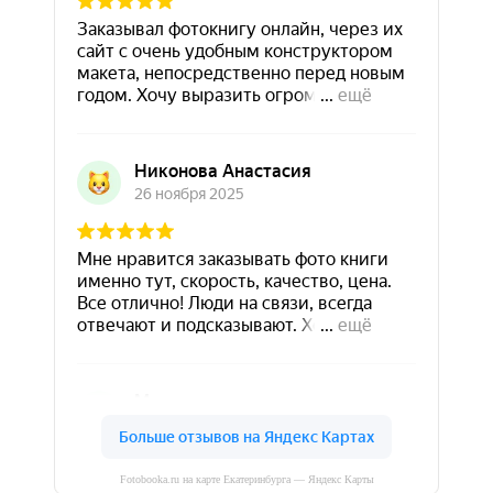
Fotobooka.ru на карте Екатеринбурга — Яндекс Карты