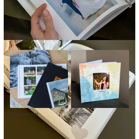
Другие стили фотокниг
Минимализм
Акварель
• Без декора
• Декор в стиле
• Выбор цвета фона
акварельных красок
• Загрузка фото и текста
• Выбор цвета фона