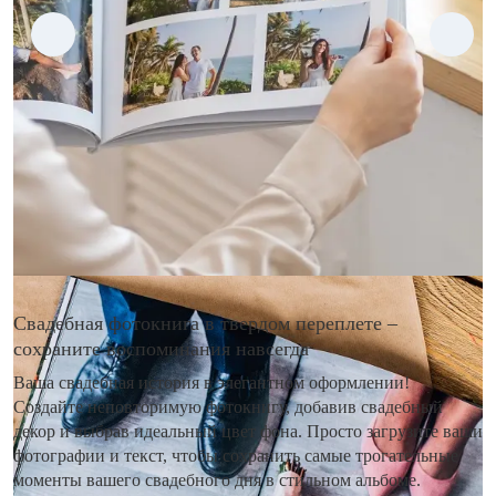
Свадебная фотокнига в твердом переплете –
сохраните воспоминания навсегда
Ваша свадебная история в элегантном оформлении!
Создайте неповторимую фотокнигу, добавив свадебный
декор и выбрав идеальный цвет фона. Просто загрузите ваши
фотографии и текст, чтобы сохранить самые трогательные
моменты вашего свадебного дня в стильном альбоме.