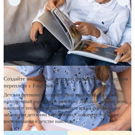
Создайте волшебный детский фотоальбом в твердом
переплете с Fotobooka!
Детская фотокнига: создайте свой уникальный альбом,
наполненный радостью и любовью! Добавьте лучшие фото,
напишите теплые тексты, выберите яркий фон, украсьте
забавными детскими картинками. Сохраните эти яркие
воспоминания о детстве навсегда!