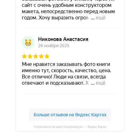
Fotobooka.ru на карте Екатеринбурга — Яндекс Карты