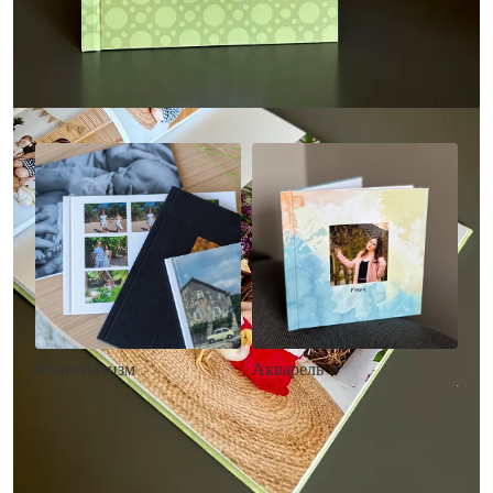
Другие стили фотокниг
Минимализм
Акварель
• Без декора
• Декор в стиле
• Выбор цвета фона
акварельных красок
• Загрузка фото и текста
• Выбор цвета фона
• Загрузка фото и текста