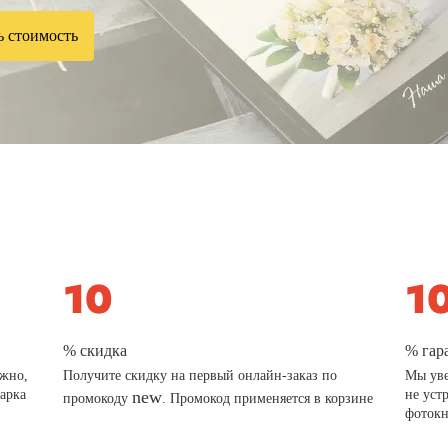
ь стоимость
% скидка
% гар
ажно,
Получите скидку на первый онлайн-заказ по
Мы уве
дарка
new
не уст
промокоду
. Промокод применяется в корзине
фотокн