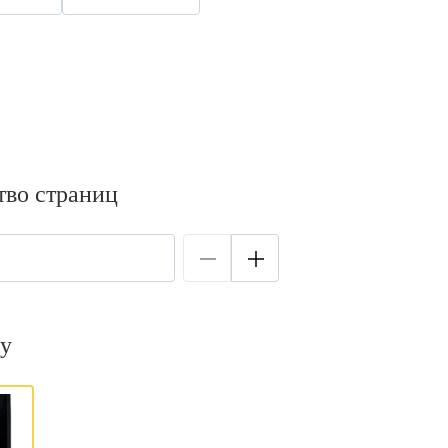
тво страниц
у