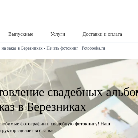
Выпускные
Услуги
Доставки и оплата
на заказ в Березниках - Печать фотокниг | Fotobooka.ru
товление свадебных альбо
аказ в Березниках
любимые фотографии в свадебную фотокнигу! Наш
руктор сделает всё за вас.