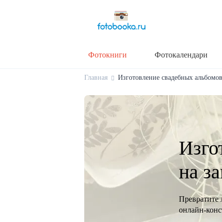
Фотокниги
Фотокалендари
Главная
Изготовление свадебных альбомов 
Изго
на з
Превратите 
онлайн-конст