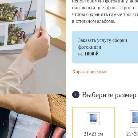
неповторимую фотокнигу, доб
идеальный цвет фона. Просто 
чтобы сохранить самые трогат
в стильном альбоме.
Заказать услугу сборки
фотокниги
от 1000 ₽
Характеристики
Выберите размер
1
21×21 см
21×3