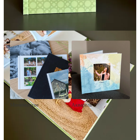
Другие стили фотокниг
Минимализм
Акварель
• Без декора
• Декор в стиле
• Выбор цвета фона
акварельных красок
• Загрузка фото и текста
• Выбор цвета фона
• Загрузка фото и текста