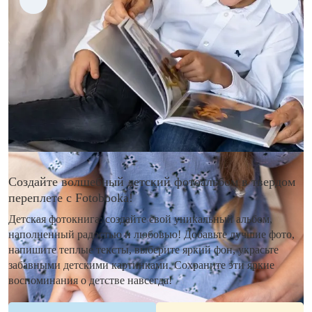
Создайте волшебный детский фотоальбом в твердом
переплете с Fotobooka!
Детская фотокнига: создайте свой уникальный альбом,
наполненный радостью и любовью! Добавьте лучшие фото,
напишите теплые тексты, выберите яркий фон, украсьте
забавными детскими картинками. Сохраните эти яркие
воспоминания о детстве навсегда!