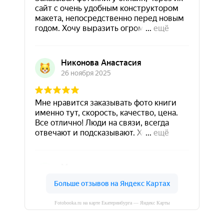
Fotobooka.ru на карте Екатеринбурга — Яндекс Карты