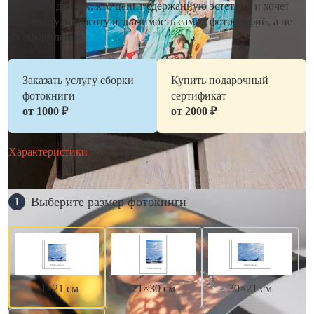
подходит для тех, кто ценит сдержанную эстетику и хочет
подчеркнуть красоту и значимость самих фотографий, а не
их оформление.
Заказать услугу сборки
Купить подарочный
фотокниги
сертификат
от 1000 ₽
от 2000 ₽
Характеристики
Выберите размер фотокниги
1
21×21 см
21×30 см
30×21 см