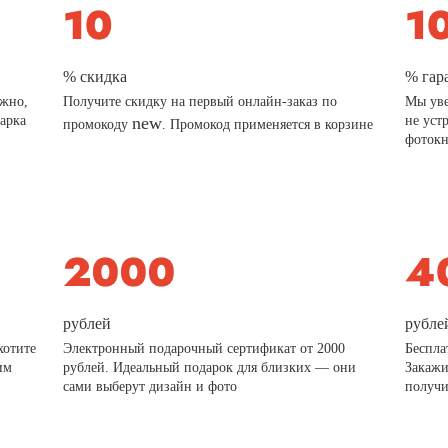
% скидка
% гар
ажно,
Получите скидку на первый онлайн-заказ по
Мы уве
дарка
new
не уст
промокоду
. Промокод применяется в корзине
фотокн
рублей
рубле
хотите
Электронный подарочный сертификат от 2000
Беспла
им
рублей. Идеальный подарок для близких — они
Закажи
сами выберут дизайн и фото
получи