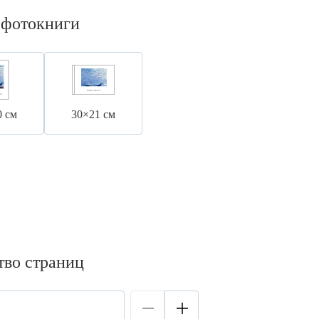
 фотокниги
0 см
30×21 см
тво страниц