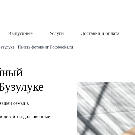
Выпускные
Услуги
Доставки и оплата
узулуке | Печать фотокниг Fotobooka.ru
йный
Бузулуке
вашей семьи в
й дизайн и долговечные