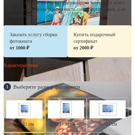
подходит для тех, кто ценит сдержанную эстетику и хочет
подчеркнуть красоту и значимость самих фотографий, а не
их оформление.
Заказать услугу сборки
Купить подарочный
фотокниги
сертификат
от 1000 ₽
от 2000 ₽
Характеристики
Выберите размер фотокниги
1
21×21 см
21×30 см
30×21 см