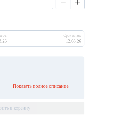
згот.
Срок изгот.
8.26
12.08.26
Показать полное описание
вить в корзину