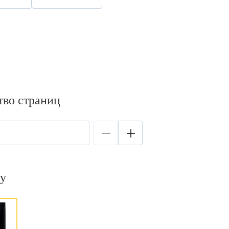
тво страниц
у