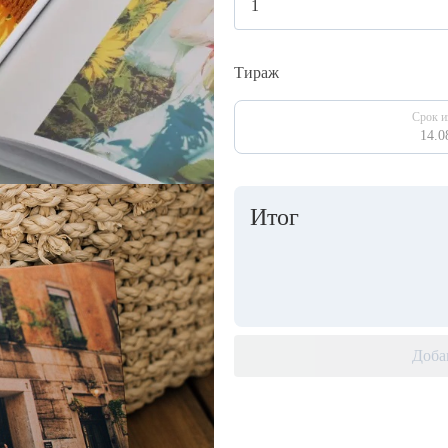
Тираж
Срок и
14.0
Итог
Доба