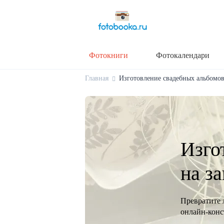
Фотокниги
Фотокалендари
Главная
Изготовление свадебных альбомов 
Изго
на з
Превратите 
онлайн-конст