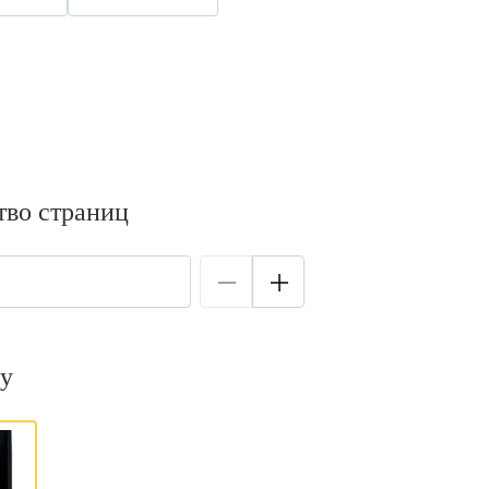
тво страниц
у