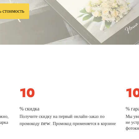
ь стоимость
% скидка
% гар
ажно,
Получите скидку на первый онлайн-заказ по
Мы уве
дарка
new
не уст
промокоду
. Промокод применяется в корзине
фотокн