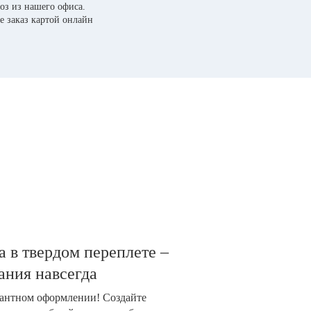
оз из нашего офиса.
е заказ картой онлайн
 в твердом переплете –
ания навсегда
гантном оформлении! Создайте