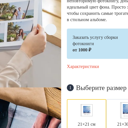
неповторимую фотокнигу, доб
идеальный цвет фона. Просто 
чтобы сохранить самые трогат
в стильном альбоме.
Заказать услугу сборки
фотокниги
от 1000 ₽
Характеристики
Выберите размер
1
21×21 см
21×3