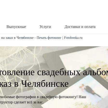
Выпускные
Услуги
Доставки и оплата
на заказ в Челябинске - Печать фотокниг | Fotobooka.ru
товление свадебных альбо
аказ в Челябинске
любимые фотографии в свадебную фотокнигу! Наш
руктор сделает всё за вас.