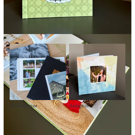
Другие стили фотокниг
Минимализм
Акварель
• Без декора
• Декор в стиле
• Выбор цвета фона
акварельных красок
• Загрузка фото и текста
• Выбор цвета фона
• Загрузка фото и текста