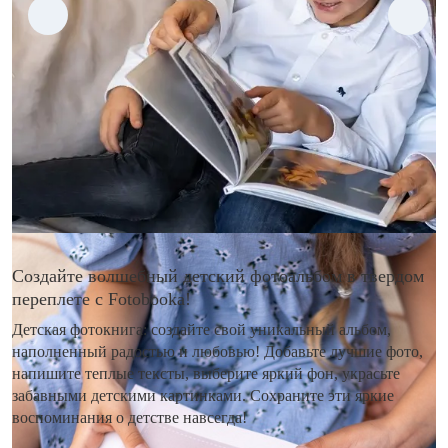
Создайте волшебный детский фотоальбом в твердом
переплете с Fotobooka!
Детская фотокнига: создайте свой уникальный альбом,
наполненный радостью и любовью! Добавьте лучшие фото,
напишите теплые тексты, выберите яркий фон, украсьте
забавными детскими картинками. Сохраните эти яркие
воспоминания о детстве навсегда!