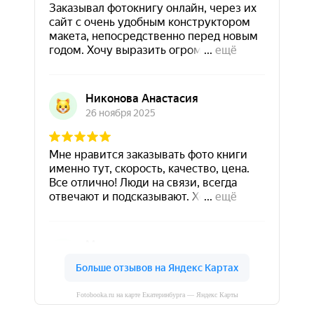
Fotobooka.ru на карте Екатеринбурга — Яндекс Карты