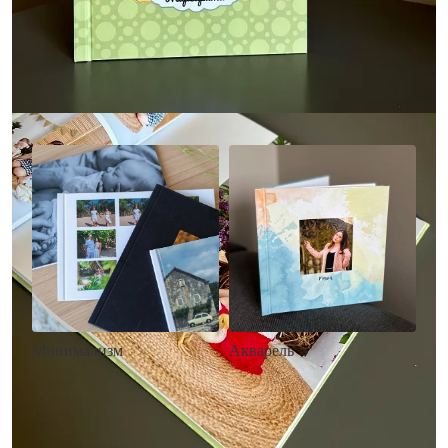
Другие стили фотокниг
Минимализм
Акварель
• Без декора
• Декор в стиле
• Выбор цвета фона
акварельных красок
• Загрузка фото и текста
• Выбор цвета фона
• Загрузка фото и текста