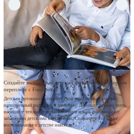
Создайте волшебный детский фотоальбом в твердом
переплете с Fotobooka!
Детская фотокнига: создайте свой уникальный альбом,
наполненный радостью и любовью! Добавьте лучшие фото,
напишите теплые тексты, выберите яркий фон, украсьте
забавными детскими картинками. Сохраните эти яркие
воспоминания о детстве навсегда!