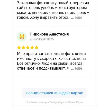
Fotobooka.ru на карте Екатеринбурга — Яндекс Карты