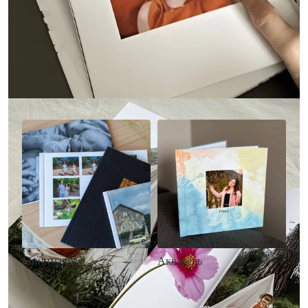
Другие стили фотокниг
Минимализм
Акварель
• Без декора
• Декор в стиле
• Выбор цвета фона
акварельных красок