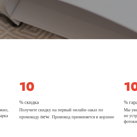
% скидка
% гар
ажно,
Получите скидку на первый онлайн-заказ по
Мы уве
дарка
new
не уст
промокоду
. Промокод применяется в корзине
фотокн