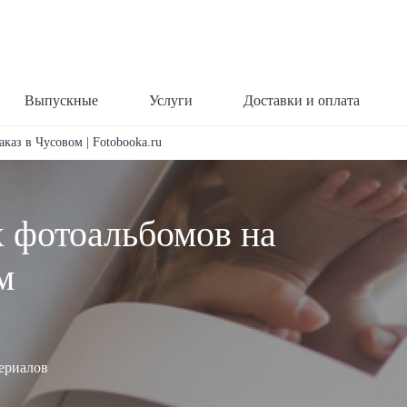
Выпускные
Услуги
Доставки и оплата
каз в Чусовом | Fotobooka.ru
х фотоальбомов на
м
териалов