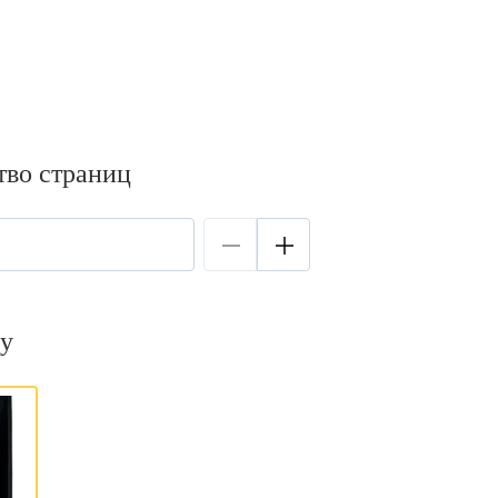
тво страниц
у