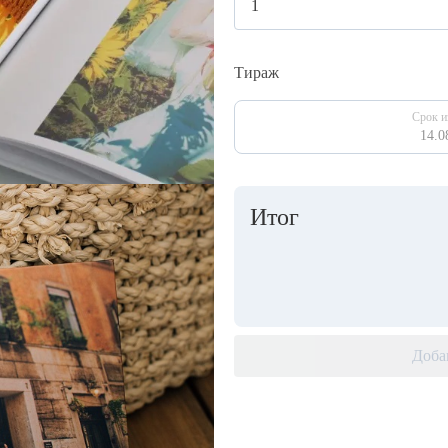
Тираж
Срок и
14.0
Итог
Доба