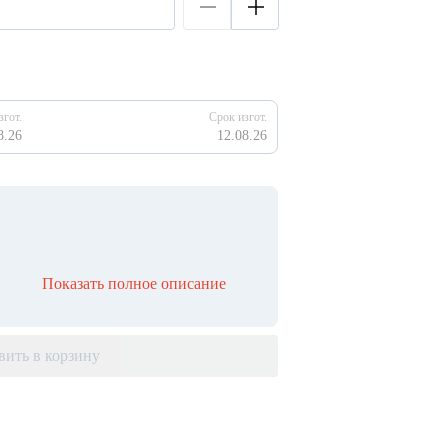
згот.
Срок изгот.
8.26
12.08.26
Показать полное описание
вить в корзину