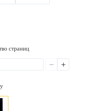
тво страниц
у