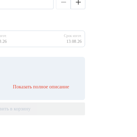
згот.
Срок изгот.
8.26
13.08.26
Показать полное описание
вить в корзину