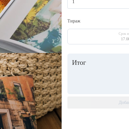
Тираж
Срок и
17.0
Итог
Доба