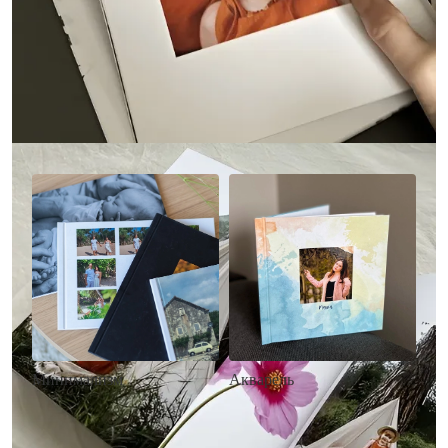
Другие стили фотокниг
Минимализм
Акварель
• Без декора
• Декор в стиле
• Выбор цвета фона
акварельных красок