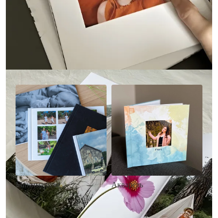
Другие стили фотокниг
Минимализм
Акварель
• Без декора
• Декор в стиле
• Выбор цвета фона
акварельных красок