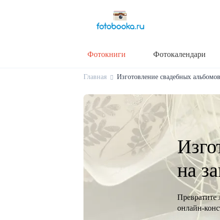
Фотокниги
Фотокалендари
Главная
Изготовление свадебных альбомов 
Изго
на з
Превратите 
онлайн-конст