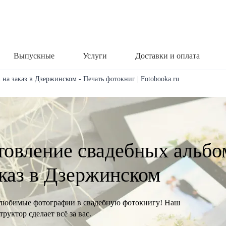
Выпускные
Услуги
Доставки и оплата
на заказ в Дзержинском - Печать фотокниг | Fotobooka.ru
товление свадебных альбо
аказ в Дзержинском
любимые фотографии в свадебную фотокнигу! Наш
руктор сделает всё за вас.