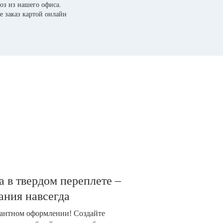
оз из нашего офиса.
е заказ картой онлайн
 в твердом переплете –
ания навсегда
гантном оформлении! Создайте