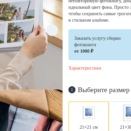
неповторимую фотокнигу, доб
идеальный цвет фона. Просто 
чтобы сохранить самые трогат
в стильном альбоме.
Заказать услугу сборки
фотокниги
от 1000 ₽
Характеристики
Выберите размер
1
21×21 см
21×3