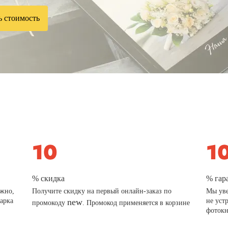
ь стоимость
% скидка
% гар
ажно,
Получите скидку на первый онлайн-заказ по
Мы уве
дарка
new
не уст
промокоду
. Промокод применяется в корзине
фотокн