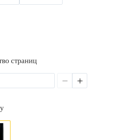
тво страниц
у