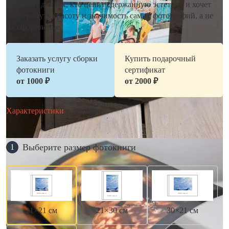
подходит для тех, кто ценит сдержанную эстетику и хочет
подчеркнуть красоту и значимость самих фотографий, а не
их оформление.
Заказать услугу сборки
Купить подарочный
фотокниги
сертификат
от 1000 ₽
от 2000 ₽
Характеристики
Выберите размер фотокниги
1
21×21 см
21×30 см
30×21 см