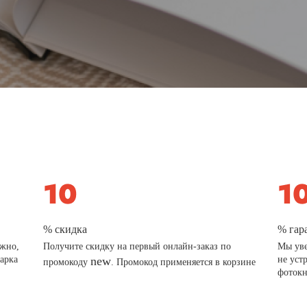
% скидка
% гар
ажно,
Получите скидку на первый онлайн-заказ по
Мы уве
дарка
new
не уст
промокоду
. Промокод применяется в корзине
фотокн