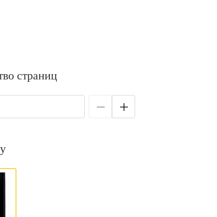
тво страниц
у