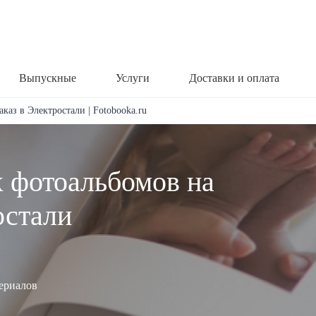
Выпускные
Услуги
Доставки и оплата
каз в Электростали | Fotobooka.ru
х фотоальбомов на
остали
териалов