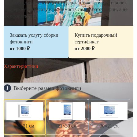
подходит для тех, кто ценит сдержанную эстетику и хочет
подчеркнуть красоту и значимость самих фотографий, а не
их оформление.
Заказать услугу сборки
Купить подарочный
фотокниги
сертификат
от 1000 ₽
от 2000 ₽
Характеристики
Выберите размер фотокниги
1
21×21 см
21×30 см
30×21 см