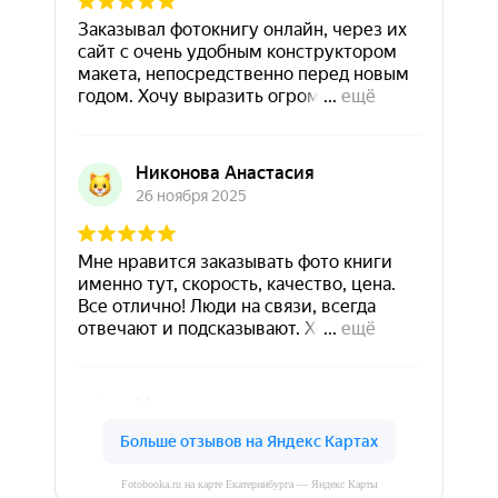
Fotobooka.ru на карте Екатеринбурга — Яндекс Карты