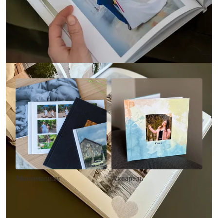
Другие стили фотокниг
Минимализм
Акварель
• Без декора
• Декор в стиле
• Выбор цвета фона
акварельных красок
• Загрузка фото и текста
• Выбор цвета фона