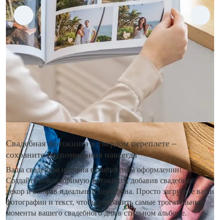
Свадебная фотокнига в твердом переплете –
сохраните воспоминания навсегда
Ваша свадебная история в элегантном оформлении!
Создайте неповторимую фотокнигу, добавив свадебный
декор и выбрав идеальный цвет фона. Просто загрузите ваши
фотографии и текст, чтобы сохранить самые трогательные
моменты вашего свадебного дня в стильном альбоме.