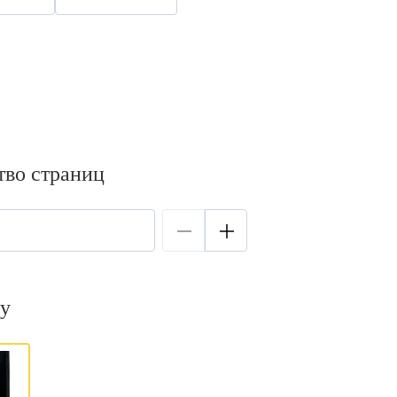
тво страниц
у