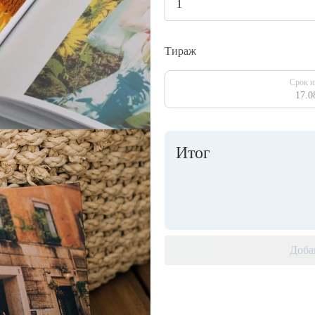
Тираж
Срок и
17.0
Итог
Доба