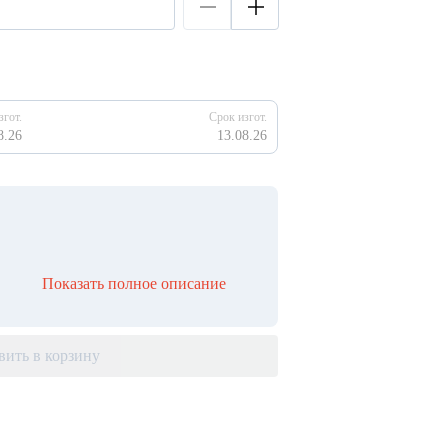
згот.
Срок изгот.
8.26
13.08.26
Показать полное описание
вить в корзину