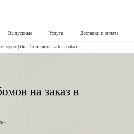
Выпускные
Услуги
Доставки и оплата
ссентуках | Онлайн типография fotobooka.ru
омов на заказ в
ть»