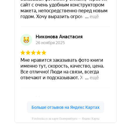
Fotobooka.ru на карте Екатеринбурга — Яндекс Карты