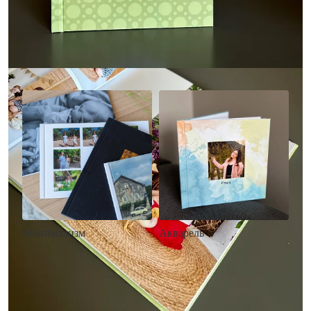
Другие стили фотокниг
Минимализм
Акварель
• Без декора
• Декор в стиле
• Выбор цвета фона
акварельных красок
• Загрузка фото и текста
• Выбор цвета фона
• Загрузка фото и текста