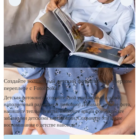
Создайте волшебный детский фотоальбом в твердом
переплете с Fotobooka!
Детская фотокнига: создайте свой уникальный альбом,
наполненный радостью и любовью! Добавьте лучшие фото,
напишите теплые тексты, выберите яркий фон, украсьте
забавными детскими картинками. Сохраните эти яркие
воспоминания о детстве навсегда!