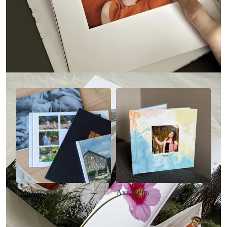
Другие стили фотокниг
Минимализм
Акварель
• Без декора
• Декор в стиле
• Выбор цвета фона
акварельных красок