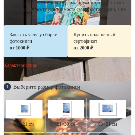
подходит для тех, кто ценит сдержанную эстетику и хочет
подчеркнуть красоту и значимость самих фотографий, а не
их оформление.
Заказать услугу сборки
Купить подарочный
фотокниги
сертификат
от 1000 ₽
от 2000 ₽
Характеристики
Выберите размер фотокниги
1
21×21 см
21×30 см
30×21 см