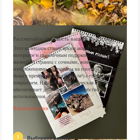
Рассчитайте стоимость вашего календаря
Этот календарь станет ярким акцентом в вашем
интерьере и практичным подарком на все случаи
жизни! 13 страниц с сочными, живыми
изображениями напечатаны на плотной мелованной
бумаге премиум-класса (250 г/м²) с глянцевым
покрытием. Надёжная металлическая пружина
обеспечивает долговечность и удобство
использования.
Характеристики
1
Выберите размер