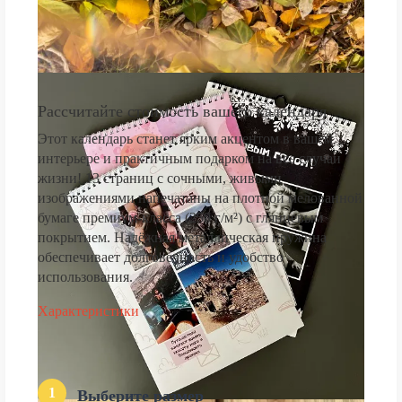
Рассчитайте стоимость вашего календаря
Этот календарь станет ярким акцентом в вашем
интерьере и практичным подарком на все случаи
жизни! 13 страниц с сочными, живыми
изображениями напечатаны на плотной мелованной
бумаге премиум-класса (250 г/м²) с глянцевым
покрытием. Надёжная металлическая пружина
обеспечивает долговечность и удобство
использования.
Характеристики
1
Выберите размер