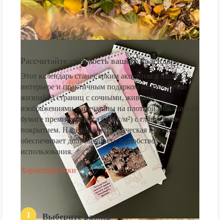
Рассчитайте стоимость вашего календаря
Этот календарь станет ярким акцентом в вашем
интерьере и практичным подарком на все случаи
жизни! 13 страниц с сочными, живыми
изображениями напечатаны на плотной мелованной
бумаге премиум-класса (250 г/м²) с глянцевым
покрытием. Надёжная металлическая пружина
обеспечивает долговечность и удобство
использования.
Характеристики
1
Выберите размер