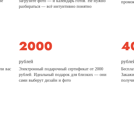
ве
загрузите фото — и календарь готов. Не нужно
промо
разбираться — всё интуитивно понятно
рублей
рубле
ли вас
Электронный подарочный сертификат от 2000
Беспла
рублей. Идеальный подарок для близких — они
Закажи
сами выберут дизайн и фото
получи