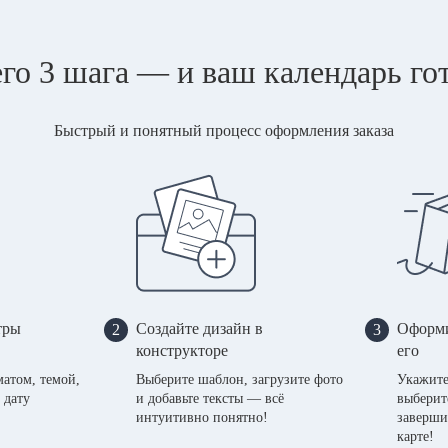
го 3 шага — и ваш календарь го
Быстрый и понятный процесс оформления заказа
тры
Создайте дизайн в
Оформи
2
3
конструкторе
его
матом, темой,
Выберите шаблон, загрузите фото
Укажите
 дату
и добавьте тексты — всё
выберит
интуитивно понятно!
заверши
карте!