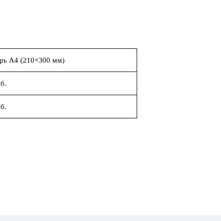
рь А4 (210×300 мм)
б.
б.