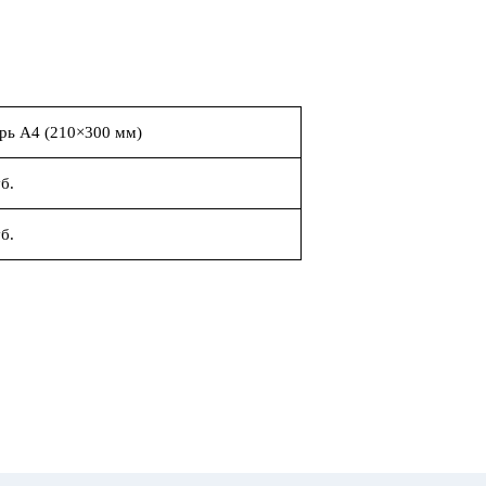
рь А4 (210×300 мм)
б.
б.