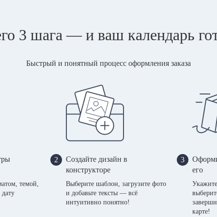
го 3 шага — и ваш календарь го
Быстрый и понятный процесс оформления заказа
тры
Создайте дизайн в
Оформи
2
3
конструкторе
его
матом, темой,
Выберите шаблон, загрузите фото
Укажите
 дату
и добавьте тексты — всё
выберит
интуитивно понятно!
заверши
карте!