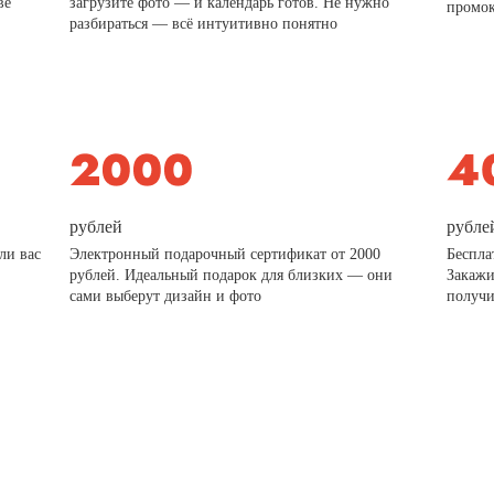
ве
загрузите фото — и календарь готов. Не нужно
промо
разбираться — всё интуитивно понятно
рублей
рубле
ли вас
Электронный подарочный сертификат от 2000
Беспла
рублей. Идеальный подарок для близких — они
Закажи
сами выберут дизайн и фото
получи