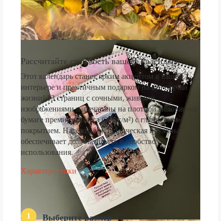
Рассчитайте стоимость вашего календаря
Этот календарь станет ярким акцентом в вашем
интерьере и практичным подарком на все случаи
жизни! 13 страниц с сочными, живыми
изображениями напечатаны на плотной мелованной
бумаге премиум-класса (250 г/м²) с глянцевым
покрытием. Надёжная металлическая пружина
обеспечивает долговечность и удобство
использования.
Характеристики
1
Выберите размер