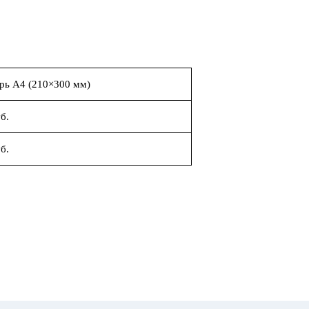
рь А4 (210×300 мм)
б.
б.