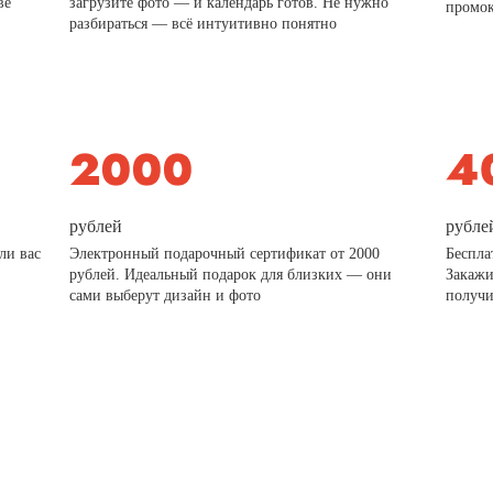
ве
загрузите фото — и календарь готов. Не нужно
промо
разбираться — всё интуитивно понятно
рублей
рубле
ли вас
Электронный подарочный сертификат от 2000
Беспла
рублей. Идеальный подарок для близких — они
Закажи
сами выберут дизайн и фото
получи