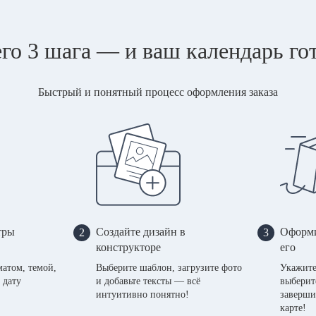
го 3 шага — и ваш календарь го
Быстрый и понятный процесс оформления заказа
тры
Создайте дизайн в
Оформи
2
3
конструкторе
его
матом, темой,
Выберите шаблон, загрузите фото
Укажите
 дату
и добавьте тексты — всё
выберит
интуитивно понятно!
заверши
карте!