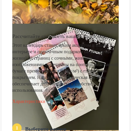
Рассчитайте стоимость вашего календаря
Этот календарь станет ярким акцентом в вашем
интерьере и практичным подарком на все случаи
жизни! 13 страниц с сочными, живыми
изображениями напечатаны на плотной мелованной
бумаге премиум-класса (250 г/м²) с глянцевым
покрытием. Надёжная металлическая пружина
обеспечивает долговечность и удобство
использования.
Характеристики
1
Выберите размер