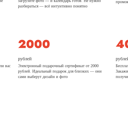
ве
загрузите фото — и календарь готов. Не нужно
промо
разбираться — всё интуитивно понятно
рублей
рубле
ли вас
Электронный подарочный сертификат от 2000
Беспла
рублей. Идеальный подарок для близких — они
Закажи
сами выберут дизайн и фото
получи