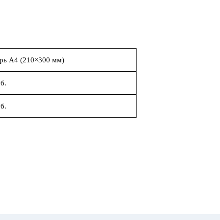
рь А4 (210×300 мм)
б.
б.