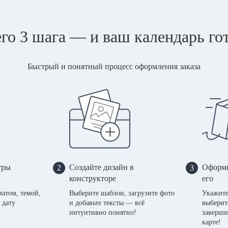
го 3 шага — и ваш календарь го
Быстрый и понятный процесс оформления заказа
тры
Создайте дизайн в
Оформи
2
3
конструкторе
его
матом, темой,
Выберите шаблон, загрузите фото
Укажите
 дату
и добавьте тексты — всё
выберит
интуитивно понятно!
заверши
карте!