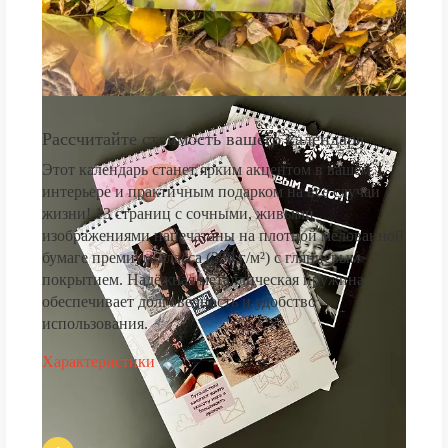
Рассчитайте стоимость вашего календаря
Этот календарь станет ярким акцентом в вашем
интерьере и практичным подарком на все случаи
жизни! 13 страниц с сочными, живыми
изображениями напечатаны на плотной мелованной
бумаге премиум-класса (250 г/м²) с глянцевым
покрытием. Надёжная металлическая пружина
обеспечивает долговечность и удобство
использования.
Характеристики