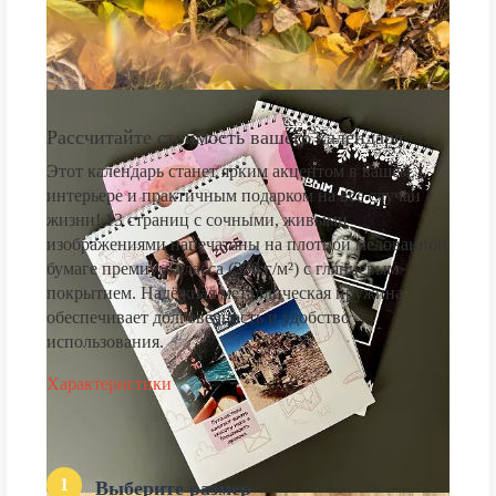
Рассчитайте стоимость вашего календаря
Этот календарь станет ярким акцентом в вашем
интерьере и практичным подарком на все случаи
жизни! 13 страниц с сочными, живыми
изображениями напечатаны на плотной мелованной
бумаге премиум-класса (250 г/м²) с глянцевым
покрытием. Надёжная металлическая пружина
обеспечивает долговечность и удобство
использования.
Характеристики
1
Выберите размер